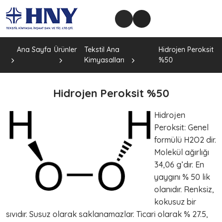
Ana Sayfa
Ürünler
Tekstil Ana
Hidrojen Peroksit
Kimyasalları
%50
Hidrojen Peroksit %50
Hidrojen
Peroksit: Genel
formülü H2O2 dir.
Molekül ağırlığı
34,06 g’dır. En
yaygını % 50 lik
olanıdır. Renksiz,
kokusuz bir
sıvıdır. Susuz olarak saklanamazlar. Ticari olarak % 27.5,