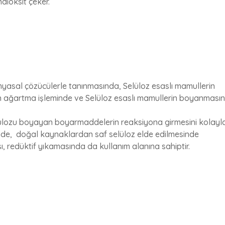
dioksit çeker.
 kimyasal çözücülerle tanınmasında, Selüloz esaslı mamullerin
n ağartma işleminde ve Selüloz esaslı mamullerin boyanması
lozu boyayan boyarmaddelerin reaksiyona girmesini kolaylaşt
esinde, doğal kaynaklardan saf selüloz elde edilmesinde
, redüktif yıkamasında da kullanım alanına sahiptir.