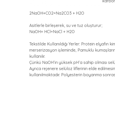
karbon
2NaOH+CO2=Na2CO3 + H2O
Asitlerle birleşerek, su ve tuz oluşturur;
NaOH+ HCl=NaCl + H2O
Tekstilde Kullanıldığı Yerler: Protein elyafın
merserizasyon işleminde, Pamuklu kumaşları
kullanılır.
Çünkü NaOH’in yüksek pH’a sahip olması selü
Ayrıca rejenere selüloz liflerinin elde edilm
kullanılmaktadır. Polyesterin boyanma sonrası