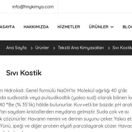
info@hnykimya.com
ASAYFA
HAKKIMIZDA
HIZMETLER
ÜRÜNLER
BLO
Ana Sayfa
Ürünler
Tekstil Ana Kimyasalları
Sıvı Kosti
Sıvı Kostik
Hidroksit: Genel formülü NaOH’tır. Molekül ağırlığı 40 g'dır.
da sudkostik veya pulsudkodtik (yakıcı sud) olarak bilinen k
0 °Be (% 35’lik) hâlde bulunurlar. Kuvvetli bir bazdır. pH aralı
. Yarı saydam kristallerden meydana gelmiştir. Suda çok ve ısı
k çözünürler. Havanın nemini ve derinin suyunu çeker. Yakıcı et
 Yünü, ipeği ve diğer protein elyafı parçalayarak çözer. Hava