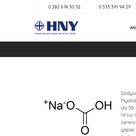
0 282 674 30 32
0 533 391 94 29
AN
Sodyum 
Piyasa
da 38-4
14’tür
verere
yapar.