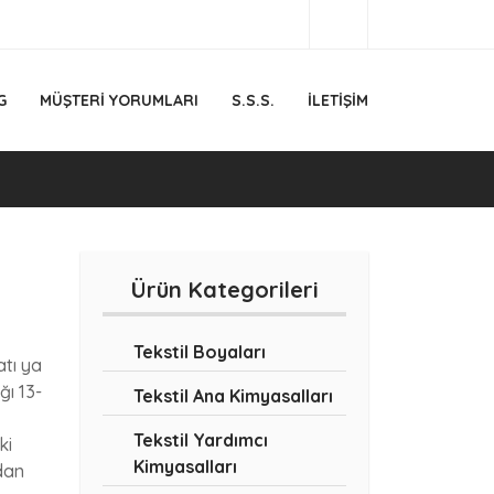
G
MÜŞTERI YORUMLARI
S.S.S.
İLETIŞIM
k
Ürün Kategorileri
Tekstil Boyaları
atı ya
ğı 13-
Tekstil Ana Kimyasalları
Tekstil Yardımcı
ki
Kimyasalları
dan